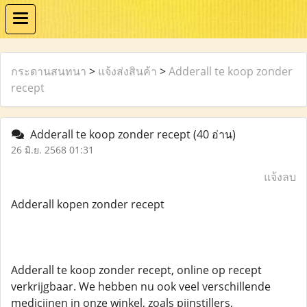
กระดานสนทนา
>
แจ้งส่งสินค้า
>
Adderall te koop zonder
recept
Adderall te koop zonder recept
(40 อ่าน)
26 มิ.ย. 2568 01:31
แจ้งลบ
Adderall kopen zonder recept
Adderall te koop zonder recept, online op recept
verkrijgbaar. We hebben nu ook veel verschillende
medicijnen in onze winkel, zoals pijnstillers,