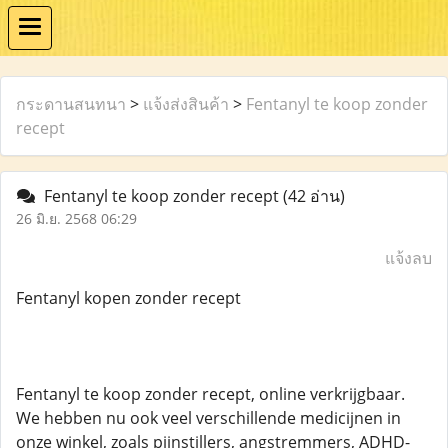
กระดานสนทนา
>
แจ้งส่งสินค้า
>
Fentanyl te koop zonder
recept
Fentanyl te koop zonder recept
(42 อ่าน)
26 มิ.ย. 2568 06:29
แจ้งลบ
Fentanyl kopen zonder recept
Fentanyl te koop zonder recept, online verkrijgbaar.
We hebben nu ook veel verschillende medicijnen in
onze winkel, zoals pijnstillers, angstremmers, ADHD-