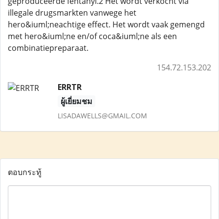
geproduceerde fentanyl.2 Het wordt verkocht via
illegale drugsmarkten vanwege het
hero&iuml;neachtige effect. Het wordt vaak gemengd
met hero&iuml;ne en/of coca&iuml;ne als een
combinatiepreparaat.
154.72.153.202
ERRTR
ผู้เยี่ยมชม
LISADAWELLS@GMAIL.COM
ตอบกระทู้