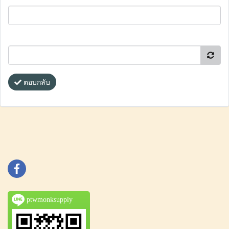
ตอบกลับ
ptwmonksupply