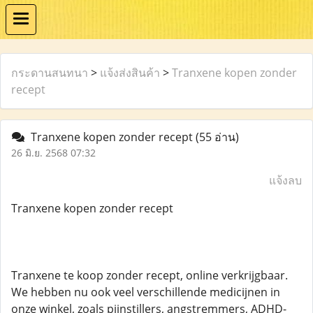
กระดานสนทนา
>
แจ้งส่งสินค้า
>
Tranxene kopen zonder
recept
Tranxene kopen zonder recept
(55 อ่าน)
26 มิ.ย. 2568 07:32
แจ้งลบ
Tranxene kopen zonder recept
Tranxene te koop zonder recept, online verkrijgbaar.
We hebben nu ook veel verschillende medicijnen in
onze winkel, zoals pijnstillers, angstremmers, ADHD-