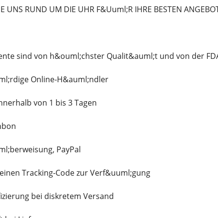
IE UNS RUND UM DIE UHR F&Uuml;R IHRE BESTEN ANGEBO
te sind von h&ouml;chster Qualit&auml;t und von der FDA
l;rdige Online-H&auml;ndler
nnerhalb von 1 bis 3 Tagen
nbon
ml;berweisung, PayPal
n einen Tracking-Code zur Verf&uuml;gung
fizierung bei diskretem Versand