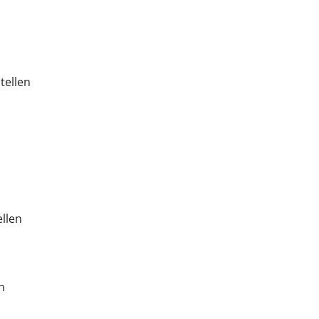
tellen
ellen
n