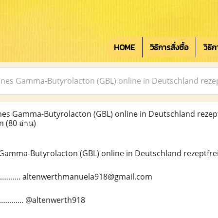
HOME
วิธีการสั่งซื้อ
วิธี
ines Gamma-Butyrolacton (GBL) online in Deutschland reze
es Gamma-Butyrolacton (GBL) online in Deutschland rezept
en
(80 อ่าน)
 Gamma-Butyrolacton (GBL) online in Deutschland rezeptfre
.............. altenwerthmanuela918@gmail.com
........... @altenwerth918