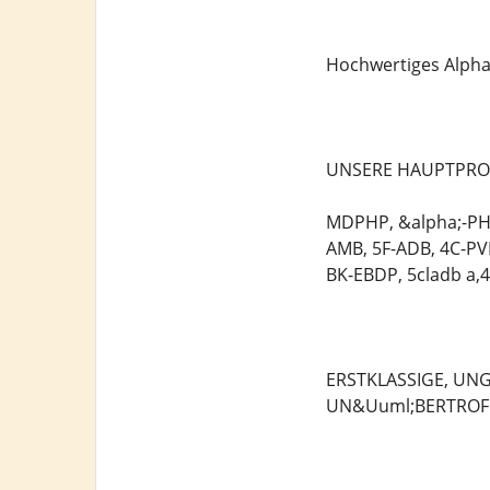
Hochwertiges Alpha
UNSERE HAUPTPRO
MDPHP, &alpha;-PHi
AMB, 5F-ADB, 4C-P
BK-EBDP, 5cladb a,
ERSTKLASSIGE, UN
UN&Uuml;BERTROF