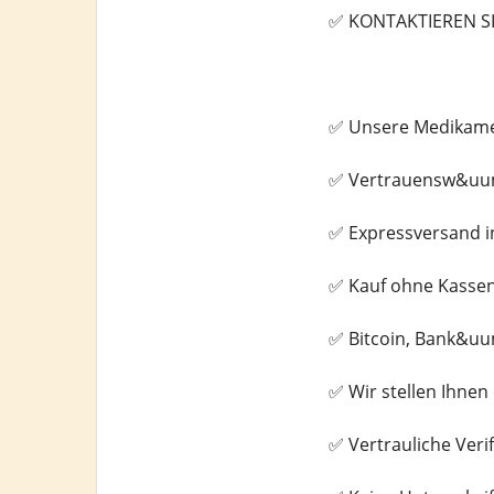
✅ KONTAKTIEREN S
✅ Unsere Medikamen
✅ Vertrauensw&uum
✅ Expressversand i
✅ Kauf ohne Kasse
✅ Bitcoin, Bank&uu
✅ Wir stellen Ihne
✅ Vertrauliche Veri