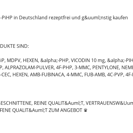
-PiHP in Deutschland rezeptfrei und g&uuml;nstig kaufen
DUKTE SIND:
P, MDPV, HEXEN, &alpha;-PHP, VICODIN 10 mg, &alpha;-PIH
VP, ALPRAZOLAM-PULVER, 4F-PHP, 3-MMC, PENTYLONE, NEM
4-CEC, HEXEN, AMB-FUBINACA, 4-MMC, FUB-AMB, 4C-PVP, 4F-
GESCHNITTENE, REINE QUALIT&Auml;T, VERTRAUENSW&Uuml
FENE QUALIT&Auml;T ZUM ANGEBOT ♛