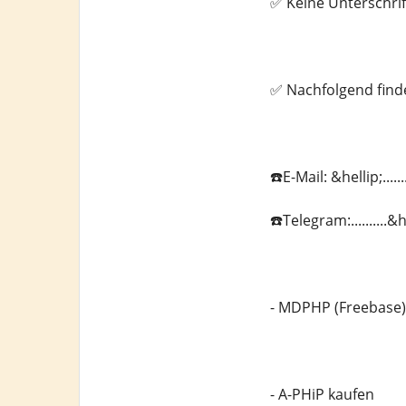
✅ Keine Unterschrif
✅ Nachfolgend find
☎️E-Mail: &hellip;...
☎️Telegram:..........
- MDPHP (Freebase)
- A-PHiP kaufen