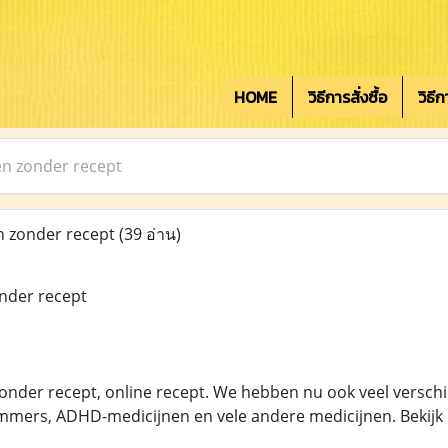
HOME
วิธีการสั่งซื้อ
วิธี
n zonder recept
 zonder recept
(39 อ่าน)
nder recept
nder recept, online recept. We hebben nu ook veel verschil
remmers, ADHD-medicijnen en vele andere medicijnen. Bekijk