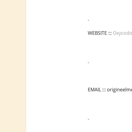
.
WEBSITE :::
Oxycodo
.
EMAIL ::: originee
.