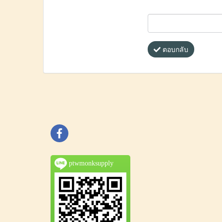
ตอบกลับ
ptwmonksupply