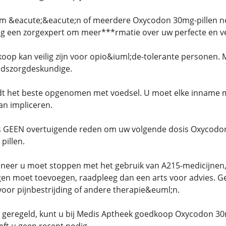
 om &eacute;&eacute;n of meerdere Oxycodon 30mg-pillen no
g een zorgexpert om meer***rmatie over uw perfecte en vei
oop kan veilig zijn voor opio&iuml;de-tolerante personen.
idszorgdeskundige.
ordt het beste opgenomen met voedsel. U moet elke inname 
kan impliceren.
is GEEN overtuigende reden om uw volgende dosis Oxycodon
pillen.
nneer u moet stoppen met het gebruik van A215-medicijnen,
en moet toevoegen, raadpleeg dan een arts voor advies. Ge
or pijnbestrijding of andere therapie&euml;n.
t geregeld, kunt u bij Medis Aptheek goedkoop Oxycodon 30mg