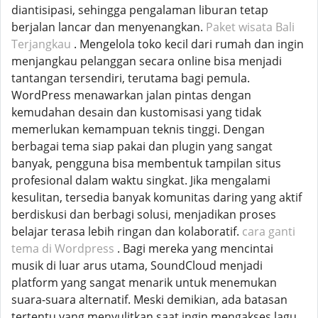
diantisipasi, sehingga pengalaman liburan tetap
berjalan lancar dan menyenangkan.
Paket wisata Bali
Terjangkau
. Mengelola toko kecil dari rumah dan ingin
menjangkau pelanggan secara online bisa menjadi
tantangan tersendiri, terutama bagi pemula.
WordPress menawarkan jalan pintas dengan
kemudahan desain dan kustomisasi yang tidak
memerlukan kemampuan teknis tinggi. Dengan
berbagai tema siap pakai dan plugin yang sangat
banyak, pengguna bisa membentuk tampilan situs
profesional dalam waktu singkat. Jika mengalami
kesulitan, tersedia banyak komunitas daring yang aktif
berdiskusi dan berbagi solusi, menjadikan proses
belajar terasa lebih ringan dan kolaboratif.
cara ganti
tema di Wordpress
. Bagi mereka yang mencintai
musik di luar arus utama, SoundCloud menjadi
platform yang sangat menarik untuk menemukan
suara-suara alternatif. Meski demikian, ada batasan
tertentu yang menyulitkan saat ingin mengakses lagu