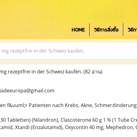
HOME
วิธีการสั่งซื้อ
วิธี
g rezeptfrei in der Schweiz kaufen.
 rezeptfrei in der Schweiz kaufen.
(82 อ่าน)
ciadeeuropa@gmail.com
n f&uuml;r Patienten nach Krebs, Akne, Schmerzlinderun
30 Tabletten) (Nilandron), Clascoterone 60 g 1 % (1 Tube C
tamid, Xtandi (Enzalutamid), Oxycontin 40 mg, Mephedron,