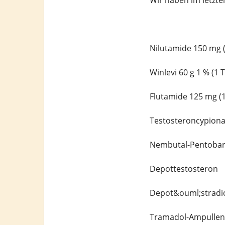
Wir haben im letzt
Nilutamide 150 mg (
Winlevi 60 g 1 % (1
Flutamide 125 mg (
Testosteroncypiona
Nembutal-Pentobarb
Depottestosteron
Depot&ouml;stradi
Tramadol-Ampullen