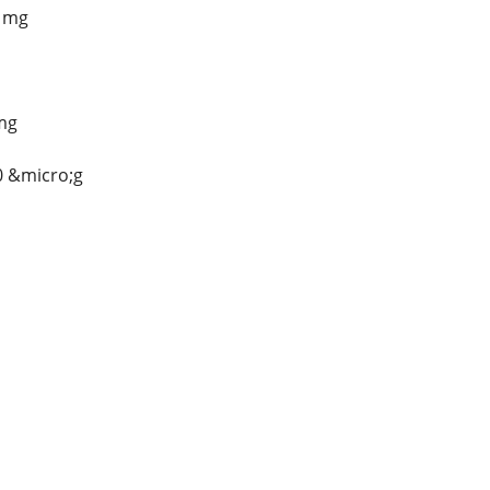
 mg
mg
0 &micro;g