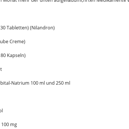
en Monat mehr der unten aufgef&uuml;hrten Medikamente v
30 Tabletten) (Nilandron)
 Tube Creme)
180 Kapseln)
t
ital-Natrium 100 ml und 250 ml
ol
 100 mg