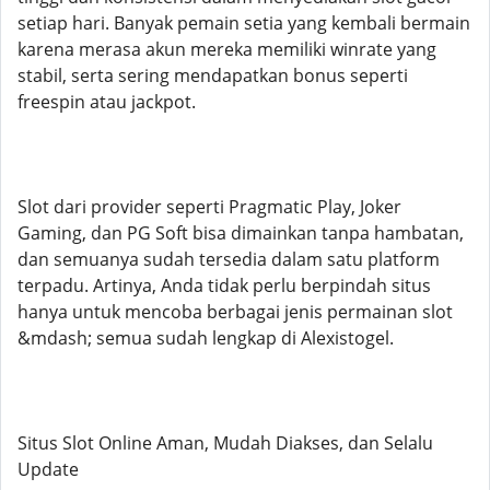
setiap hari. Banyak pemain setia yang kembali bermain
karena merasa akun mereka memiliki winrate yang
stabil, serta sering mendapatkan bonus seperti
freespin atau jackpot.
Slot dari provider seperti Pragmatic Play, Joker
Gaming, dan PG Soft bisa dimainkan tanpa hambatan,
dan semuanya sudah tersedia dalam satu platform
terpadu. Artinya, Anda tidak perlu berpindah situs
hanya untuk mencoba berbagai jenis permainan slot
&mdash; semua sudah lengkap di Alexistogel.
Situs Slot Online Aman, Mudah Diakses, dan Selalu
Update