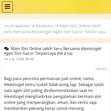
กระดานสนทนา
>
ห้องสนทนา
>
Main Slot Online Lebih
Seru Bersama Alexistogel: Agen Slot Gacor Terpercaya
Main Slot Online Lebih Seru Bersama Alexistogel:
Agen Slot Gacor Terpercaya
(64 อ่าน)
16 ก.ค. 2568 20:46
แจ้งลบ
Bagi para pencinta permainan judi online, nama
Alexistogel tentu sudah tidak asing lagi. Sebagai salah
satu agen slot paling direkomendasikan saat ini,
Alexistogel menghadirkan pengalaman bermain slot
online yang menyenangkan, aman, dan tentu saja
memberikan peluang besar untuk menang.