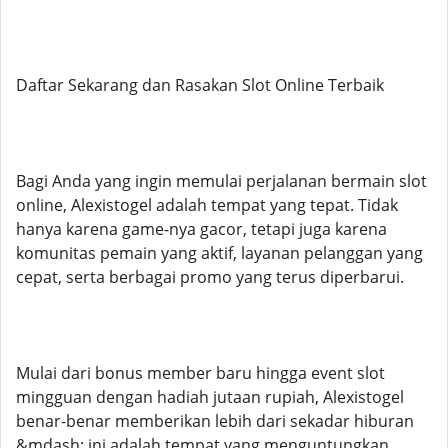
Daftar Sekarang dan Rasakan Slot Online Terbaik
Bagi Anda yang ingin memulai perjalanan bermain slot
online, Alexistogel adalah tempat yang tepat. Tidak
hanya karena game-nya gacor, tetapi juga karena
komunitas pemain yang aktif, layanan pelanggan yang
cepat, serta berbagai promo yang terus diperbarui.
Mulai dari bonus member baru hingga event slot
mingguan dengan hadiah jutaan rupiah, Alexistogel
benar-benar memberikan lebih dari sekadar hiburan
&mdash; ini adalah tempat yang menguntungkan.