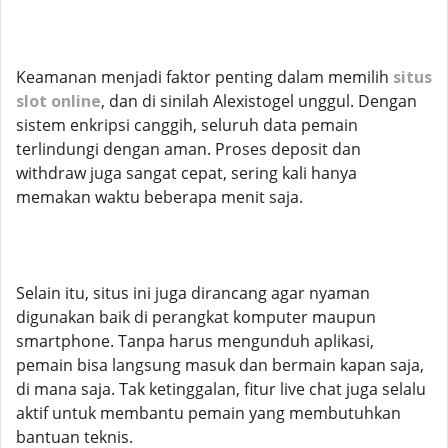
Keamanan menjadi faktor penting dalam memilih
situs
slot online
, dan di sinilah Alexistogel unggul. Dengan
sistem enkripsi canggih, seluruh data pemain
terlindungi dengan aman. Proses deposit dan
withdraw juga sangat cepat, sering kali hanya
memakan waktu beberapa menit saja.
Selain itu, situs ini juga dirancang agar nyaman
digunakan baik di perangkat komputer maupun
smartphone. Tanpa harus mengunduh aplikasi,
pemain bisa langsung masuk dan bermain kapan saja,
di mana saja. Tak ketinggalan, fitur live chat juga selalu
aktif untuk membantu pemain yang membutuhkan
bantuan teknis.