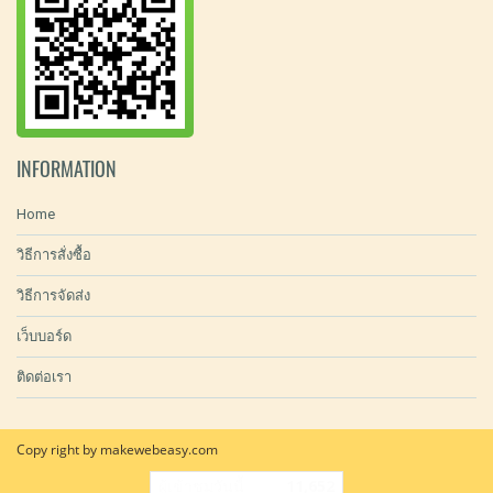
INFORMATION
Home
วิธีการสั่งซื้อ
วิธีการจัดส่ง
เว็บบอร์ด
ติดต่อเรา
Copy right by makewebeasy.com
ผู้เข้าชมวันนี้
11,652