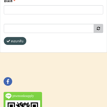
อีเมล
*
ตอบกลับ
ptwmonksupply