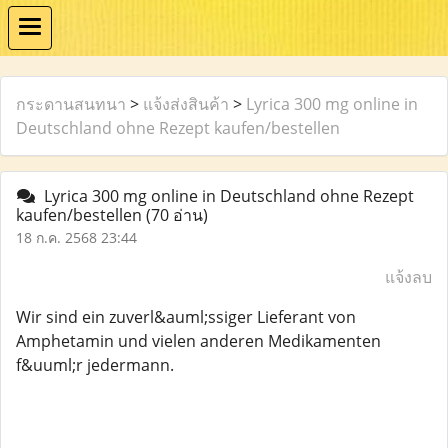
กระดานสนทนา
>
แจ้งส่งสินค้า
>
Lyrica 300 mg online in
Deutschland ohne Rezept kaufen/bestellen
Lyrica 300 mg online in Deutschland ohne Rezept
kaufen/bestellen
(70 อ่าน)
18 ก.ค. 2568 23:44
แจ้งลบ
Wir sind ein zuverl&auml;ssiger Lieferant von
Amphetamin und vielen anderen Medikamenten
f&uuml;r jedermann.