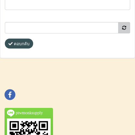
ตอบกลับ
ptwmonksupply