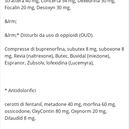
Strattera 40 mg, Concerta 54 mg, Dexedrina 30 mg,
Focalin 20 mg, Desoxyn 30 mg,
&lrm;
&lrm;* Disturbi da uso di oppioidi (OUD).
Compresse di buprenorfina, subutex 8 mg, suboxone 8
mg, Revia (naltrexone), Butec, Buvidal (iniezione),
Espranor, Zubsolv, lofexidina (Lucemyra),
* Antidolorifici
cerotti di fentanil, metadone 40 mg, morfina 60 mg,
ossicodone, OxyContin 80 mg, Oxynorm 20 mg,
Dilaudid 8 mg,