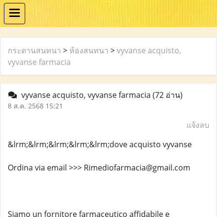
กระดานสนทนา
>
ห้องสนทนา
>
vyvanse acquisto,
vyvanse farmacia
vyvanse acquisto, vyvanse farmacia
(72 อ่าน)
8 ส.ค. 2568 15:21
แจ้งลบ
&lrm;&lrm;&lrm;&lrm;&lrm;dove acquisto vyvanse
Ordina via email >>> Rimediofarmacia@gmail.com
Siamo un fornitore farmaceutico affidabile e