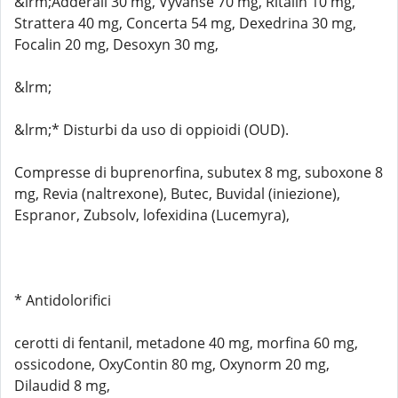
&lrm;Adderall 30 mg, Vyvanse 70 mg, Ritalin 10 mg,
Strattera 40 mg, Concerta 54 mg, Dexedrina 30 mg,
Focalin 20 mg, Desoxyn 30 mg,
&lrm;
&lrm;* Disturbi da uso di oppioidi (OUD).
Compresse di buprenorfina, subutex 8 mg, suboxone 8
mg, Revia (naltrexone), Butec, Buvidal (iniezione),
Espranor, Zubsolv, lofexidina (Lucemyra),
* Antidolorifici
cerotti di fentanil, metadone 40 mg, morfina 60 mg,
ossicodone, OxyContin 80 mg, Oxynorm 20 mg,
Dilaudid 8 mg,