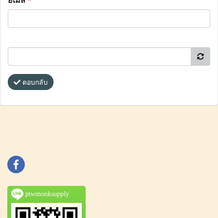
อีเมล
*
ตอบกลับ
ptwmonksupply