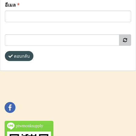
อีเมล
*
ตอบกลับ
ptwmonksupply