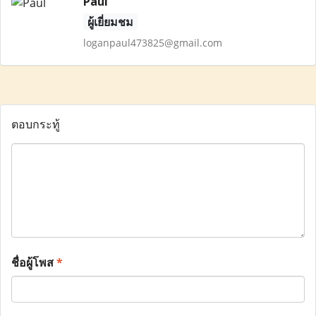
Paul
ผู้เยี่ยมชม
loganpaul473825@gmail.com
ตอบกระทู้
ชื่อผู้โพส
*