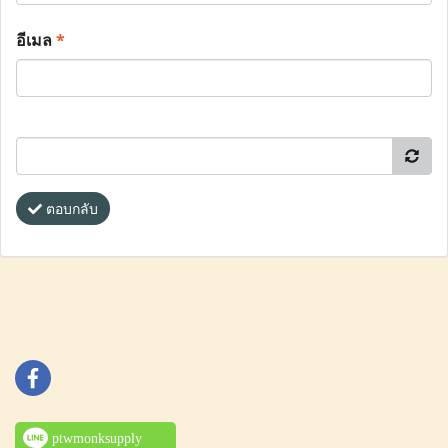
อีเมล
*
ตอบกลับ
ptwmonksupply