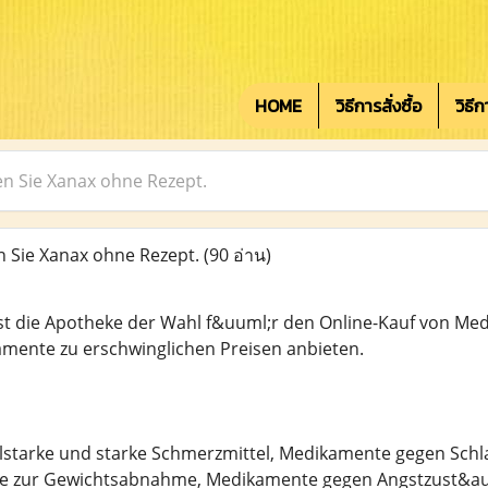
HOME
วิธีการสั่งซื้อ
วิธี
en Sie Xanax ohne Rezept.
 Sie Xanax ohne Rezept.
(90 อ่าน)
t die Apotheke der Wahl f&uuml;r den Online-Kauf von Medi
mente zu erschwinglichen Preisen anbieten.
lstarke und starke Schmerzmittel, Medikamente gegen Schla
 zur Gewichtsabnahme, Medikamente gegen Angstzust&auml;