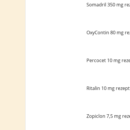
Somadril 350 mg rez
OxyContin 80 mg rez
Percocet 10 mg reze
Ritalin 10 mg rezept
Zopiclon 7,5 mg rez