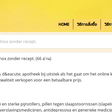
HOME
วิธีการสั่งซื้อ
วิธี
ilnox zonder recept.
nox zonder recept.
(66 อ่าน)
 d&eacute; apotheek bij uitstek als het gaat om het online 
waliteit verkopen voor een betaalbare prijs.
 en sterke pijnstillers, pillen tegen slaapstoornissen (sla
verslavingsmedicijnen, antidepressiva en generieke medic