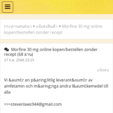
กระดานสนทนา
>
แจ้งส่งสินค้า
>
Morfine 30 mg online
kopen/bestellen zonder recept
Morfine 30 mg online kopen/bestellen zonder
recept
(68 อ่าน)
27 ก.ย. 2568 23:25
แจ้งลบ
Vi &auml;r en p&aring;litlig leverant&ouml;r av
amfetamin och m&aring;nga andra l&auml;kemedel till
alla
>>>stevenlaws944@gmail.com