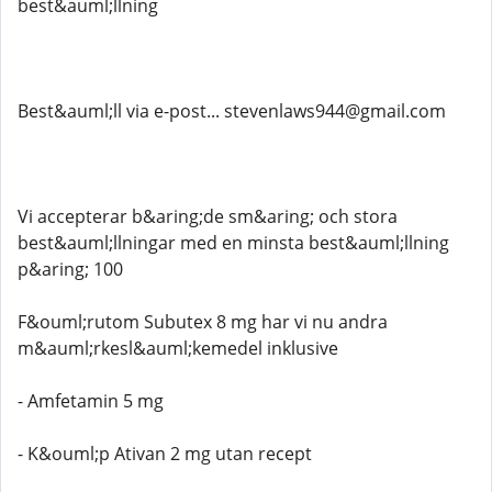
best&auml;llning
Best&auml;ll via e-post... stevenlaws944@gmail.com
Vi accepterar b&aring;de sm&aring; och stora
best&auml;llningar med en minsta best&auml;llning
p&aring; 100
F&ouml;rutom Subutex 8 mg har vi nu andra
m&auml;rkesl&auml;kemedel inklusive
- Amfetamin 5 mg
- K&ouml;p Ativan 2 mg utan recept