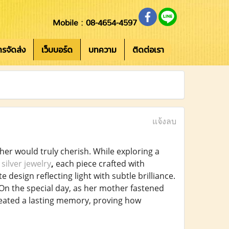
Mobile : 08-4654-4597
การจัดส่ง
เว็บบอร์ด
บทความ
ติดต่อเรา
แจ้งลบ
her would truly cherish. While exploring a
silver jewelry
,
each piece crafted with
 design reflecting light with subtle brilliance.
 the special day, as her mother fastened
created a lasting memory, proving how