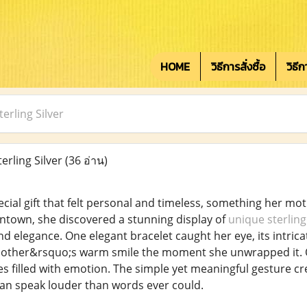
HOME
วิธีการสั่งซื้อ
วิธี
terling Silver
terling Silver
(36 อ่าน)
cial gift that felt personal and timeless, something her mot
ntown, she discovered a stunning display of
unique sterling 
nd elegance. One elegant bracelet caught her eye, its intricate
other&rsquo;s warm smile the moment she unwrapped it. On
yes filled with emotion. The simple yet meaningful gesture 
can speak louder than words ever could.