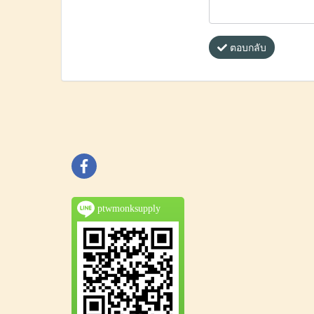
ตอบกลับ
ptwmonksupply