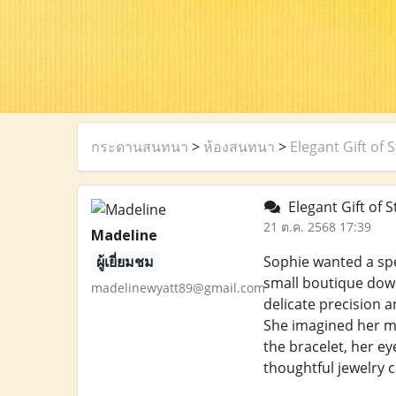
กระดานสนทนา
>
ห้องสนทนา
>
Elegant Gift of S
Elegant Gift of S
21 ต.ค. 2568 17:39
Madeline
ผู้เยี่ยมชม
Sophie wanted a spe
small boutique dow
madelinewyatt89@gmail.com
delicate precision a
She imagined her m
the bracelet, her e
thoughtful jewelry 