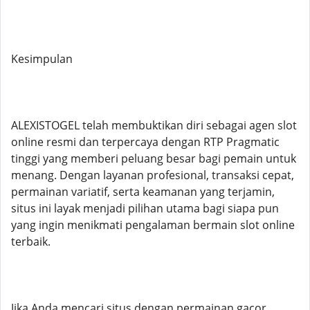
Kesimpulan
ALEXISTOGEL telah membuktikan diri sebagai agen slot
online resmi dan terpercaya dengan RTP Pragmatic
tinggi yang memberi peluang besar bagi pemain untuk
menang. Dengan layanan profesional, transaksi cepat,
permainan variatif, serta keamanan yang terjamin,
situs ini layak menjadi pilihan utama bagi siapa pun
yang ingin menikmati pengalaman bermain slot online
terbaik.
Jika Anda mencari situs dengan permainan gacor,