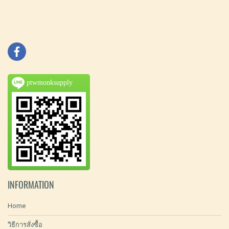
ptwmonksupply
INFORMATION
Home
วิธีการสั่งซื้อ