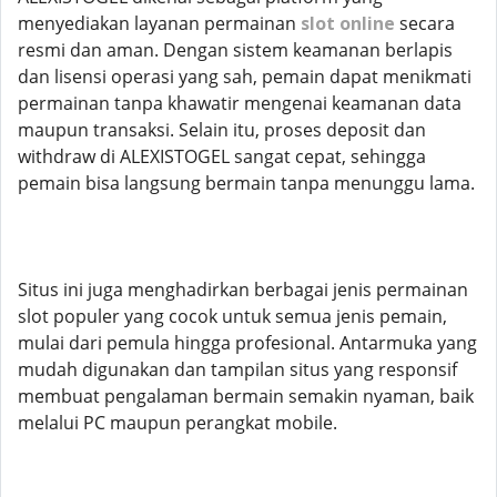
menyediakan layanan permainan
slot online
secara
resmi dan aman. Dengan sistem keamanan berlapis
dan lisensi operasi yang sah, pemain dapat menikmati
permainan tanpa khawatir mengenai keamanan data
maupun transaksi. Selain itu, proses deposit dan
withdraw di ALEXISTOGEL sangat cepat, sehingga
pemain bisa langsung bermain tanpa menunggu lama.
Situs ini juga menghadirkan berbagai jenis permainan
slot populer yang cocok untuk semua jenis pemain,
mulai dari pemula hingga profesional. Antarmuka yang
mudah digunakan dan tampilan situs yang responsif
membuat pengalaman bermain semakin nyaman, baik
melalui PC maupun perangkat mobile.