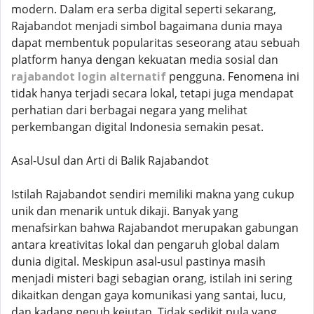
modern. Dalam era serba digital seperti sekarang,
Rajabandot menjadi simbol bagaimana dunia maya
dapat membentuk popularitas seseorang atau sebuah
platform hanya dengan kekuatan media sosial dan
rajabandot login alternatif
pengguna. Fenomena ini
tidak hanya terjadi secara lokal, tetapi juga mendapat
perhatian dari berbagai negara yang melihat
perkembangan digital Indonesia semakin pesat.
Asal-Usul dan Arti di Balik Rajabandot
Istilah Rajabandot sendiri memiliki makna yang cukup
unik dan menarik untuk dikaji. Banyak yang
menafsirkan bahwa Rajabandot merupakan gabungan
antara kreativitas lokal dan pengaruh global dalam
dunia digital. Meskipun asal-usul pastinya masih
menjadi misteri bagi sebagian orang, istilah ini sering
dikaitkan dengan gaya komunikasi yang santai, lucu,
dan kadang penuh kejutan. Tidak sedikit pula yang