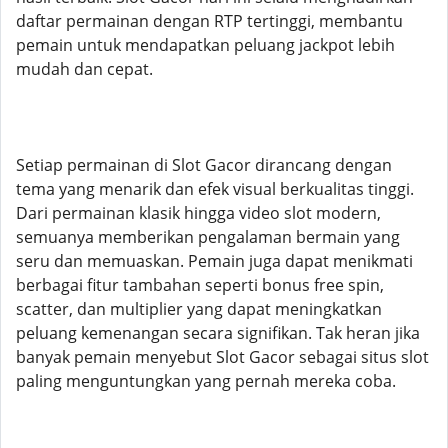
daftar permainan dengan RTP tertinggi, membantu
pemain untuk mendapatkan peluang jackpot lebih
mudah dan cepat.
Setiap permainan di Slot Gacor dirancang dengan
tema yang menarik dan efek visual berkualitas tinggi.
Dari permainan klasik hingga video slot modern,
semuanya memberikan pengalaman bermain yang
seru dan memuaskan. Pemain juga dapat menikmati
berbagai fitur tambahan seperti bonus free spin,
scatter, dan multiplier yang dapat meningkatkan
peluang kemenangan secara signifikan. Tak heran jika
banyak pemain menyebut Slot Gacor sebagai situs slot
paling menguntungkan yang pernah mereka coba.