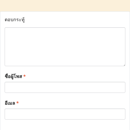
ตอบกระทู้
ชื่อผู้โพส
*
อีเมล
*