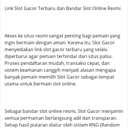
Link Slot Gacor Terbaru dan Bandar Slot Online Resmi
Akses ke situs resmi sangat penting bagi pemain yang
ingin bermain dengan aman. Karena itu, Slot Gacor
menyediakan link slot gacor terbaru yang selalu
diperbarui agar pemain terhindar dari situs palsu.
Proses pendaftaran mudah, transaksi cepat, dan
sistem keamanan canggih menjadi alasan mengapa
banyak pemain memilih Slot Gacor sebagai tempat
utama untuk bermain slot online.
Sebagai bandar slot online resmi, Slot Gacor menjamin
semua permainan berlangsung adil dan transparan.
Setiap hasil putaran diatur oleh sistem RNG (Random