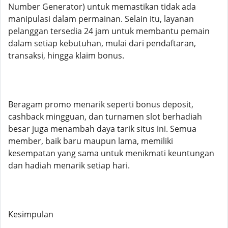
Number Generator) untuk memastikan tidak ada
manipulasi dalam permainan. Selain itu, layanan
pelanggan tersedia 24 jam untuk membantu pemain
dalam setiap kebutuhan, mulai dari pendaftaran,
transaksi, hingga klaim bonus.
Beragam promo menarik seperti bonus deposit,
cashback mingguan, dan turnamen slot berhadiah
besar juga menambah daya tarik situs ini. Semua
member, baik baru maupun lama, memiliki
kesempatan yang sama untuk menikmati keuntungan
dan hadiah menarik setiap hari.
Kesimpulan