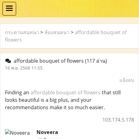
กระดานสนทนา
>
ห้องสนทนา
>
affordable bouquet of
flowers
affordable bouquet of flowers
(117 อ่าน)
16 พ.ย. 2568 11:55
แจ้งลบ
Finding an
affordable bouquet of flowers
that still
looks beautiful is a big plus, and your
recommendations make it so much easier.
103.174.5.178
Noveera