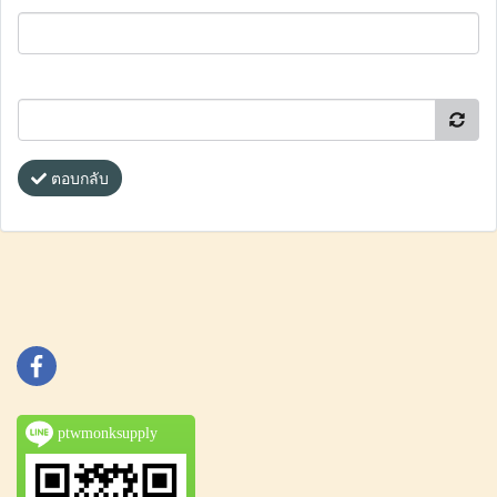
ตอบกลับ
ptwmonksupply