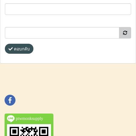
ตอบกลับ
ptwmonksupply