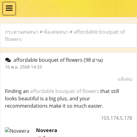
กระดานสนทนา
>
ห้องสนทนา
>
affordable bouquet of
flowers
affordable bouquet of flowers
(98 อ่าน)
16 พ.ย. 2568 14:33
แจ้งลบ
Finding an
affordable bouquet of flowers
that still
looks beautiful is a big plus, and your
recommendations make it so much easier.
103.174.5.178
Noveera