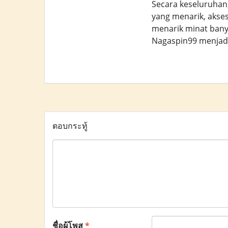
Secara keseluruhan
yang menarik, akse
menarik minat bany
Nagaspin99 menjadi 
ตอบกระทู้
ชื่อผู้โพส
*