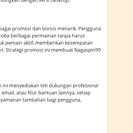
ndingkan dengan versi desktop.
rbagai promosi dan bonus menarik. Pengguna
oba berbagai permainan tanpa harus
ntuk pemain aktif, memberikan kesempatan
 Strategi promosi ini membuat Nagaspin99
 ini menyediakan tim dukungan profesional
email, atau fitur bantuan lainnya, setiap
kenyamanan tambahan bagi pengguna,