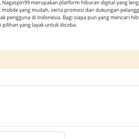
, Nagaspin99 merupakan platform hiburan digital yang l
s mobile yang mudah, serta promosi dan dukungan pelangg
ak pengguna di Indonesia. Bagi siapa pun yang mencari h
pilihan yang layak untuk dicoba.