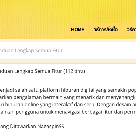
HOME
วิธีการสั่งซื้อ
วิธี
nduan Lengkap Semua Fitur
nduan Lengkap Semua Fitur
(112 อ่าน)
njadi salah satu platform hiburan digital yang semakin po
warkan pengalaman bermain yang menarik dan menyenangk
i hiburan online yang interaktif dan seru. Dengan desai
kan pengguna untuk menavigasi berbagai fitur dan perma
ang Ditawarkan Nagaspin99