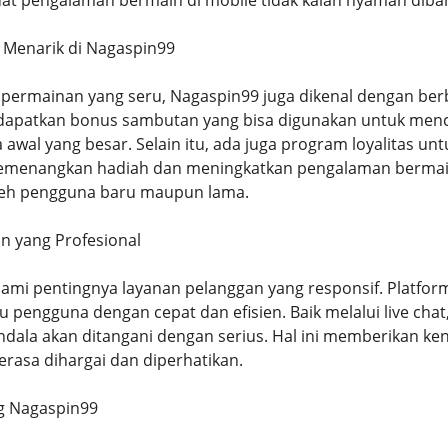
uat pengalaman bermain di mobile tidak kalah nyaman diba
Menarik di Nagaspin99
permainan yang seru, Nagaspin99 juga dikenal dengan be
dapatkan bonus sambutan yang bisa digunakan untuk menc
awal yang besar. Selain itu, ada juga program loyalitas u
menangkan hadiah dan meningkatkan pengalaman bermain.
leh pengguna baru maupun lama.
 yang Profesional
i pentingnya layanan pelanggan yang responsif. Platform
pengguna dengan cepat dan efisien. Baik melalui live chat, 
ndala akan ditangani dengan serius. Hal ini memberikan 
rasa dihargai dan diperhatikan.
g Nagaspin99