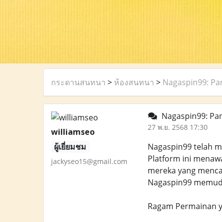
กระดานสนทนา
>
ห้องสนทนา
>
Nagaspin99: Pa
Nagaspin99: Pa
27 พ.ย. 2568 17:30
williamseo
ผู้เยี่ยมชม
Nagaspin99 telah me
Platform ini mena
jackyseo15@gmail.com
mereka yang mencar
Nagaspin99 memudah
Ragam Permainan y