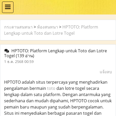
กระดานสนทนา
>
ห้องสนทนา
>
HPTOTO: Platform
Lengkap untuk Toto dan Lotre Togel
HPTOTO: Platform Lengkap untuk Toto dan Lotre
Togel
(139 อ่าน)
1 ธ.ค. 2568 00:59
แจ้งลบ
HPTOTO adalah situs terpercaya yang menghadirkan
pengalaman bermain
toto
dan lotre togel secara
lengkap dalam satu platform. Dengan antarmuka yang
sederhana dan mudah dipahami, HPTOTO cocok untuk
pemain baru maupun yang sudah berpengalaman.
Situs ini menyediakan berbagai pasaran togel dan