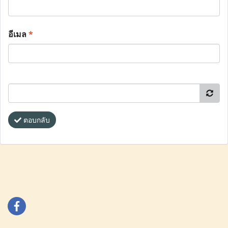
อีเมล
*
ตอบกลับ