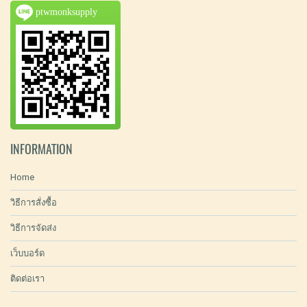
ptwmonksupply
INFORMATION
Home
วิธีการสั่งซื้อ
วิธีการจัดส่ง
เว็บบอร์ด
ติดต่อเรา