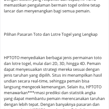
memastikan pengalaman bermain togel online tetap
lancar dan menyenangkan bagi semua pemain.
Pilihan Pasaran Toto dan Lotre Togel yang Lengkap
HPTOTO menyediakan berbagai jenis permainan toto
dan lotre togel, mulai dari 2D, 3D, hingga 4D. Pemain
dapat menyesuaikan strategi mereka sesuai dengan
jenis taruhan yang dipilih. Situs ini menampilkan hasil
undian secara real-time, sehingga pemain bisa
langsung mengecek kemenangan. Selain itu, HPTOTO
menawarkan***rmasi prediksi dan statistik angka
yang dapat membantu pemain merencanakan taruhan
dengan lebih tepat. Dengan banyaknya pasaran dan