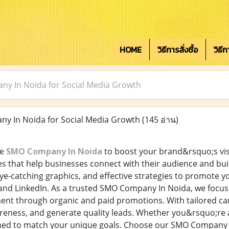
HOME
วิธีการสั่งซื้อ
วิธี
y In Noida for Social Media Growth
 In Noida for Social Media Growth
(145 อ่าน)
le
SMO Company In Noida
to boost your brand&rsquo;s visi
es that help businesses connect with their audience and bui
ye-catching graphics, and effective strategies to promote y
 and LinkedIn. As a trusted SMO Company In Noida, we focus 
nt through organic and paid promotions. With tailored ca
ness, and generate quality leads. Whether you&rsquo;re a 
gned to match your unique goals. Choose our SMO Company 