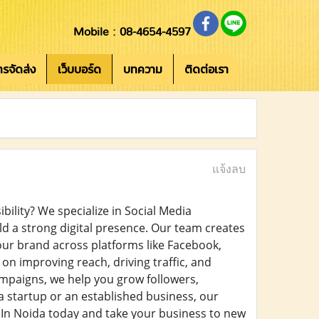
Mobile : 08-4654-4597
การจัดส่ง
เว็บบอร์ด
บทความ
ติดต่อเรา
แจ้งลบ
bility? We specialize in Social Media
ld a strong digital presence. Our team creates
our brand across platforms like Facebook,
on improving reach, driving traffic, and
mpaigns, we help you grow followers,
startup or an established business, our
In Noida today and take your business to new