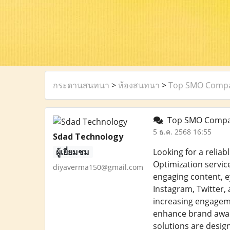
กระดานสนทนา
>
ห้องสนทนา
>
Top SMO Compan
Top SMO Company
5 ธ.ค. 2568 16:55
Sdad Technology
ผู้เยี่ยมชม
Looking for a reliab
Optimization servic
diyaverma150@gmail.com
engaging content, e
Instagram, Twitter,
increasing engageme
enhance brand aware
solutions are desi