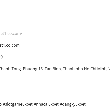
bet1.co.com/
et1.co.com
99
 Thanh Tong, Phuong 15, Tan Binh, Thanh pho Ho Chi Minh, 
o #slotgame8kbet #nhacai8kbet #dangky8kbet