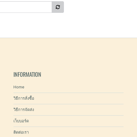
INFORMATION
Home
วิธีการสั่งซื้อ
วิธีการจัดส่ง
เว็บบอร์ด
ติดต่อเรา