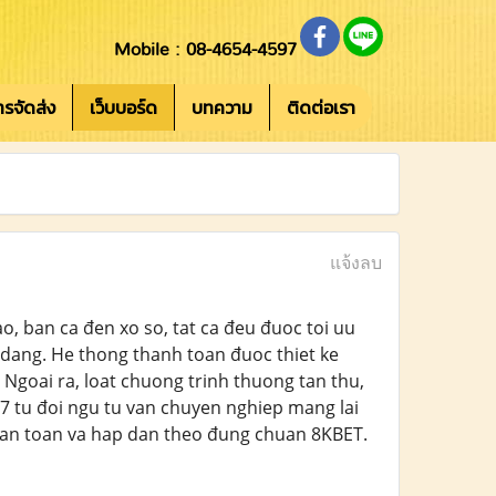
Mobile : 08-4654-4597
การจัดส่ง
เว็บบอร์ด
บทความ
ติดต่อเรา
แจ้งลบ
hao, ban ca đen xo so, tat ca đeu đuoc toi uu
 dang. He thong thanh toan đuoc thiet ke
Ngoai ra, loat chuong trinh thuong tan thu,
4/7 tu đoi ngu tu van chuyen nghiep mang lai
ri an toan va hap dan theo đung chuan 8KBET.