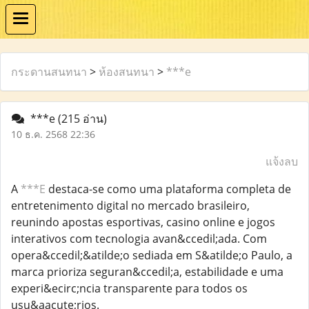
กระดานสนทนา
>
ห้องสนทนา
>
***e
***e
(215 อ่าน)
10 ธ.ค. 2568 22:36
แจ้งลบ
A
***E
destaca-se como uma plataforma completa de
entretenimento digital no mercado brasileiro,
reunindo apostas esportivas, casino online e jogos
interativos com tecnologia avan&ccedil;ada. Com
opera&ccedil;&atilde;o sediada em S&atilde;o Paulo, a
marca prioriza seguran&ccedil;a, estabilidade e uma
experi&ecirc;ncia transparente para todos os
usu&aacute;rios.