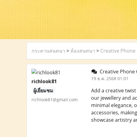
กระดานสนทนา
>
ห้องสนทนา
>
Creative Phone 
Creative Phone 
19 ธ.ค. 2568 01:01
richlook81
ผู้เยี่ยมชม
Add a creative twis
our jewellery and a
richlook81@gmail.com
minimal elegance, o
accessories, making
showcase artistry an