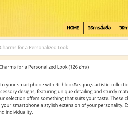
HOME
วิธีการสั่งซื้อ
วิธี
Charms for a Personalized Look
Charms for a Personalized Look
(126 อ่าน)
t to your smartphone with Richlook&rsquo;s artistic collecti
ccessory designs, featuring unique detailing and sturdy mate
ur selection offers something that suits your taste. These c
 your smartphone a stylish extension of your personality. 
d individuality.