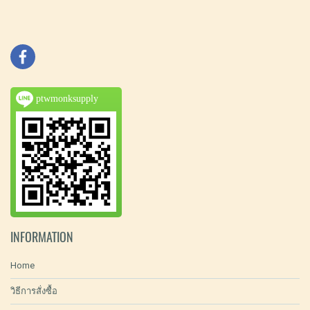
ptwmonksupply
INFORMATION
Home
วิธีการสั่งซื้อ