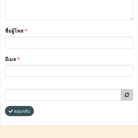
ชื่อผู้โพส
*
อีเมล
*
ตอบกลับ