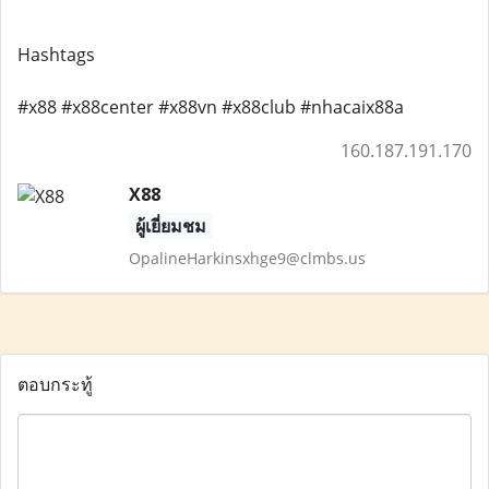
Hashtags
#x88 #x88center #x88vn #x88club #nhacaix88a
160.187.191.170
X88
ผู้เยี่ยมชม
OpalineHarkinsxhge9@clmbs.us
ตอบกระทู้