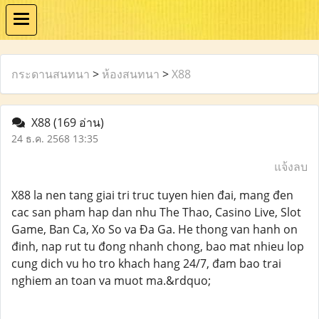
กระดานสนทนา
>
ห้องสนทนา
>
X88
X88
(169 อ่าน)
24 ธ.ค. 2568 13:35
แจ้งลบ
X88 la nen tang giai tri truc tuyen hien đai, mang đen
cac san pham hap dan nhu The Thao, Casino Live, Slot
Game, Ban Ca, Xo So va Đa Ga. He thong van hanh on
đinh, nap rut tu đong nhanh chong, bao mat nhieu lop
cung dich vu ho tro khach hang 24/7, đam bao trai
nghiem an toan va muot ma.&rdquo;