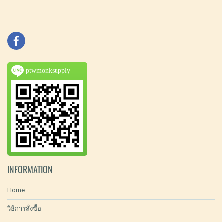
ptwmonksupply
INFORMATION
Home
วิธีการสั่งซื้อ