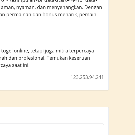
10">Kesimpulan<br data-start="4410" data-
g aman, nyaman, dan menyenangkan. Dengan
rian permainan dan bonus menarik, pemain
gel online, tetapi juga mitra terpercaya
ah dan profesional. Temukan keseruan
aya saat ini.
123.253.94.241