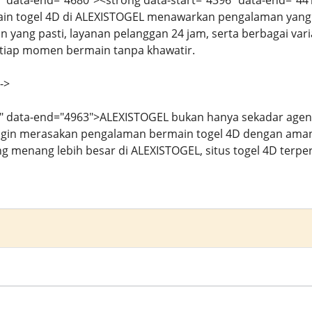
6" data-end="4680"><strong data-start="4396" data-end="44
ain togel 4D di ALEXISTOGEL menawarkan pengalaman yan
 yang pasti, layanan pelanggan 24 jam, serta berbagai va
tiap momen bermain tanpa khawatir.
->
" data-end="4963">ALEXISTOGEL bukan hanya sekadar agen to
ngin merasakan pengalaman bermain togel 4D dengan aman
 menang lebih besar di ALEXISTOGEL, situs togel 4D terperc