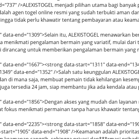
nd="737" />ALEXISTOGEL menjadi pilihan utama bagi banyak 
adalah agen togel online resmi yang sudah terbukti aman da
ingga tidak perlu khawatir tentang pembayaran atau keam
7" data-end="1309">Selain itu, ALEXISTOGEL menawarkan ber
a menikmati pengalaman bermain yang variatif, mulai dari t
ni dirancang untuk memberikan pengalaman bermain yang 
1" data-end="1667"><strong data-start="1311" data-end="
"1349" data-end="1352" />Salah satu keunggulan ALEXISTOGE
 dan di mana saja, membuat pemain tidak kehilangan kesemp
uga tersedia 24 jam, siap membantu jika ada kendala atau 
9" data-end="1856">Dengan akses yang mudah dan layanan 
at fokus menikmati permainan tanpa harus khawatir tentan
8" data-end="2235"><strong data-start="1858" data-end="
-start="1905" data-end="1908" />Keamanan adalah priorit