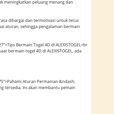
tuk meningkatkan peluang menang dan
sa dihargai dan termotivasi untuk terus
uai aturan, sehingga pengalaman bermain
527">Tips Bermain Togel 4D di ALEXISTOGEL<br
aat bermain togel 4D di ALEXISTOGEL, ada
3675">Pahami Aturan Permainan &ndash;
g tersedia. Ini akan membantu pemain