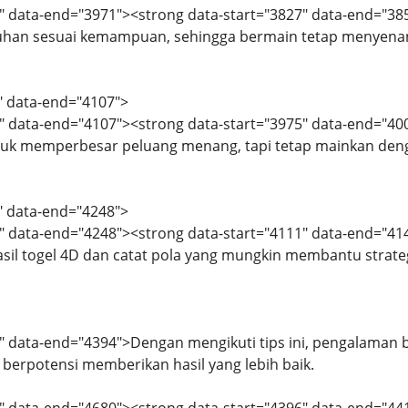
7" data-end="3971"><strong data-start="3827" data-end="38
uhan sesuai kemampuan, sehingga bermain tetap menyenang
2" data-end="4107">
5" data-end="4107"><strong data-start="3975" data-end="
k memperbesar peluang menang, tapi tetap mainkan deng
8" data-end="4248">
1" data-end="4248"><strong data-start="4111" data-end="41
asil togel 4D dan catat pola yang mungkin membantu strate
" data-end="4394">Dengan mengikuti tips ini, pengalaman 
erpotensi memberikan hasil yang lebih baik.