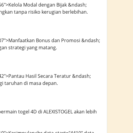
56">Kelola Modal dengan Bijak &ndash;
kan tanpa risiko kerugian berlebihan.
4007">Manfaatkan Bonus dan Promosi &ndash;
an strategi yang matang.
42">Pantau Hasil Secara Teratur &ndash;
gi taruhan di masa depan.
bermain togel 4D di ALEXISTOGEL akan lebih