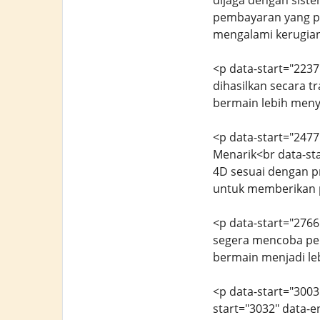
dijaga dengan siste
pembayaran yang pa
mengalami kerugian
<p data-start="2237
dihasilkan secara 
bermain lebih men
<p data-start="247
Menarik<br data-st
4D sesuai dengan pr
untuk memberikan p
<p data-start="276
segera mencoba pe
bermain menjadi l
<p data-start="300
start="3032" data-