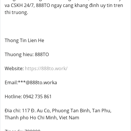
va CSKH 24/7, 888TO ngay cang khang đinh uy tin tren
thi truong.
Thong Tin Lien He
Thuong hieu: 888TO
Website:
https://888to.work/
Email:***@888to.worka
Hotline: 0942 735 861
Đia chi: 117 Đ. Au Co, Phuong Tan Binh, Tan Phu,
Thanh pho Ho Chi Minh, Viet Nam