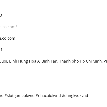
D
ke.co.com/
e.co.com
31
 Quoi, Binh Hung Hoa A, Binh Tan, Thanh pho Ho Chi Minh, 
no #slotgameokvnd #nhacaiokvnd #dangkyokvnd