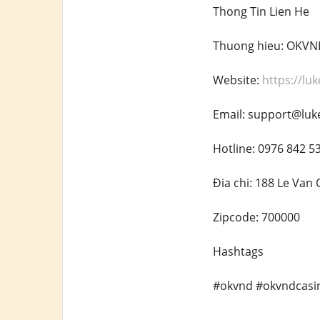
Thong Tin Lien He
Thuong hieu: OKVN
Website:
https://lu
Email: support@luk
Hotline: 0976 842 5
Đia chi: 188 Le Van
Zipcode: 700000
Hashtags
#okvnd #okvndcasi