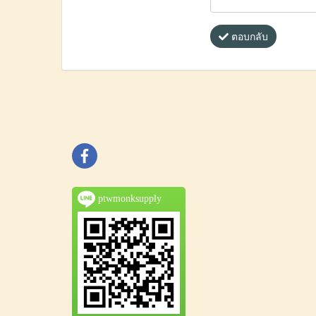
ตอบกลับ
ptwmonksupply