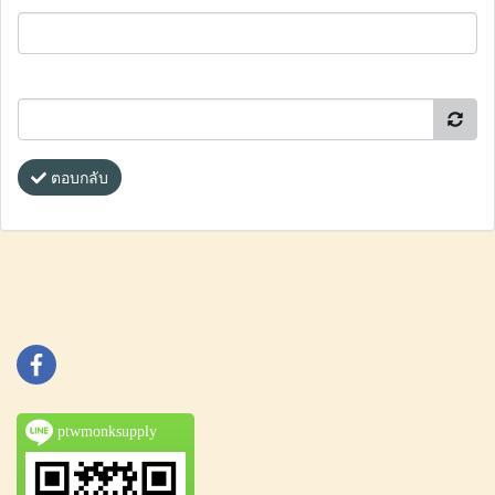
ตอบกลับ
ptwmonksupply