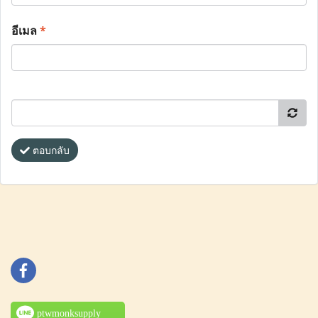
อีเมล
*
ตอบกลับ
ptwmonksupply