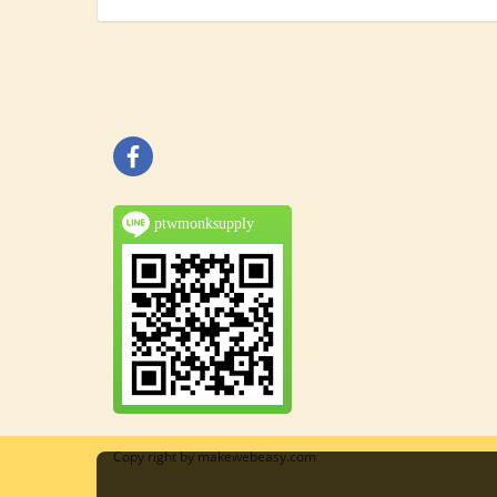
ptwmonksupply
Copy right by makewebeasy.com