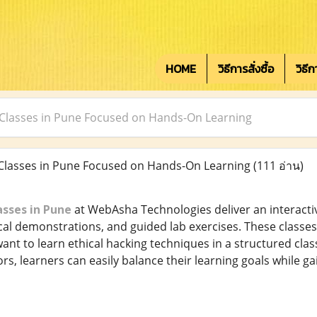
HOME
วิธีการสั่งซื้อ
วิธี
 Classes in Pune Focused on Hands-On Learning
Classes in Pune Focused on Hands-On Learning
(111 อ่าน)
asses in Pune
at WebAsha Technologies deliver an interact
ical demonstrations, and guided lab exercises. These classe
ant to learn ethical hacking techniques in a structured cla
rs, learners can easily balance their learning goals while ga