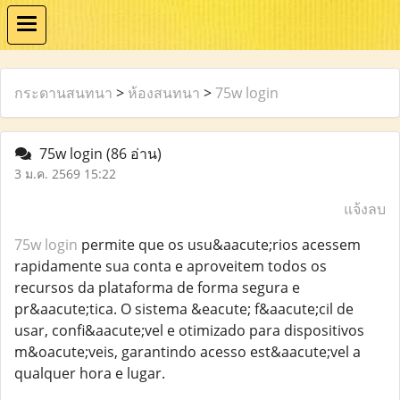
กระดานสนทนา
>
ห้องสนทนา
>
75w login
75w login
(86 อ่าน)
3 ม.ค. 2569 15:22
แจ้งลบ
75w login
permite que os usu&aacute;rios acessem
rapidamente sua conta e aproveitem todos os
recursos da plataforma de forma segura e
pr&aacute;tica. O sistema &eacute; f&aacute;cil de
usar, confi&aacute;vel e otimizado para dispositivos
m&oacute;veis, garantindo acesso est&aacute;vel a
qualquer hora e lugar.