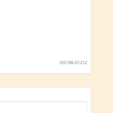
103.186.57.212