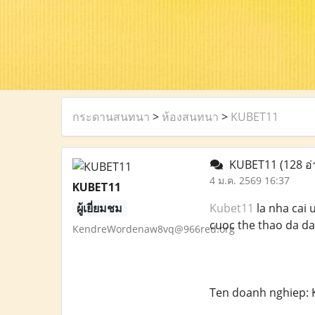
กระดานสนทนา
>
ห้องสนทนา
>
KUBET11
KUBET11
(128 อ่
4 ม.ค. 2569 16:37
KUBET11
ผู้เยี่ยมชม
Kubet11
la nha cai 
cuoc the thao da da
KendreWordenaw8vq@966red.org
Ten doanh nghiep: 