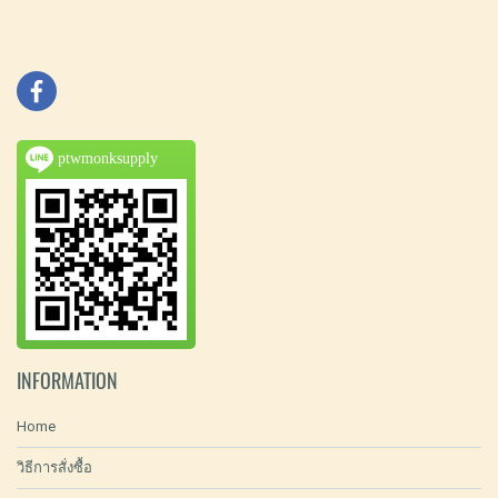
ptwmonksupply
INFORMATION
Home
วิธีการสั่งซื้อ