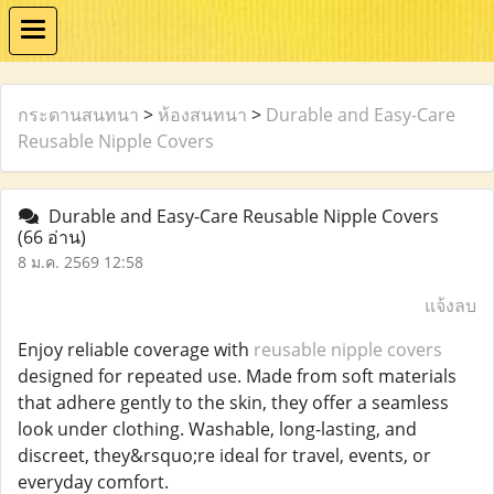
กระดานสนทนา
>
ห้องสนทนา
>
Durable and Easy-Care
Reusable Nipple Covers
Durable and Easy-Care Reusable Nipple Covers
(66 อ่าน)
8 ม.ค. 2569 12:58
แจ้งลบ
Enjoy reliable coverage with
reusable nipple covers
designed for repeated use. Made from soft materials
that adhere gently to the skin, they offer a seamless
look under clothing. Washable, long-lasting, and
discreet, they&rsquo;re ideal for travel, events, or
everyday comfort.