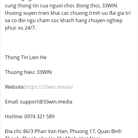
cung thong tin cua nguoi choi. Đong thoi, 33WIN
thuong xuyen trien khai cac chuong trinh uu đai gia tri
va co đoi ngu cham soc khach hang chuyen nghiep
phuc vu 24/7.
Thong Tin Lien He
Thuong hieu: 33WIN
Website:
https://33win.media/
Email: support@33win.media
Hotline: 0974 321 589
Đia chi: 86/3 Phan Van Han, Phuong 17, Quan Binh