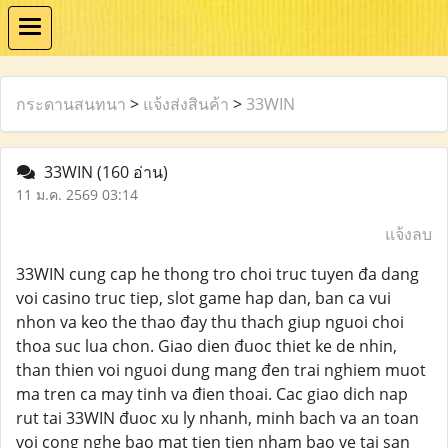
กระดานสนทนา
>
แจ้งส่งสินค้า
>
33WIN
33WIN
(160 อ่าน)
11 ม.ค. 2569 03:14
แจ้งลบ
33WIN cung cap he thong tro choi truc tuyen đa dang
voi casino truc tiep, slot game hap dan, ban ca vui
nhon va keo the thao đay thu thach giup nguoi choi
thoa suc lua chon. Giao dien đuoc thiet ke de nhin,
than thien voi nguoi dung mang đen trai nghiem muot
ma tren ca may tinh va đien thoai. Cac giao dich nap
rut tai 33WIN đuoc xu ly nhanh, minh bach va an toan
voi cong nghe bao mat tien tien nham bao ve tai san