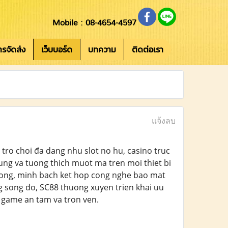
Mobile : 08-4654-4597
การจัดส่ง
เว็บบอร์ด
บทความ
ติดต่อเรา
แจ้งลบ
 tro choi đa dang nhu slot no hu, casino truc
 dung va tuong thich muot ma tren moi thiet bi
chong, minh bach ket hop cong nghe bao mat
ng song đo, SC88 thuong xuyen trien khai uu
i game an tam va tron ven.