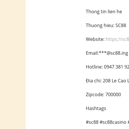
Thong tin lien he
Thuong hieu: SC88
Website:
https://sc8
Email:***@sc88.ing
Hotline: 0947 381 9
Đia chi: 208 Le Cao
Zipcode: 700000
Hashtags
#sc88 #sc88casino 