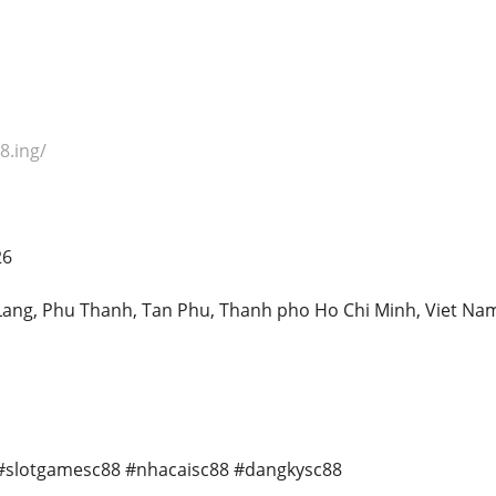
8.ing/
26
 Lang, Phu Thanh, Tan Phu, Thanh pho Ho Chi Minh, Viet Na
#slotgamesc88 #nhacaisc88 #dangkysc88