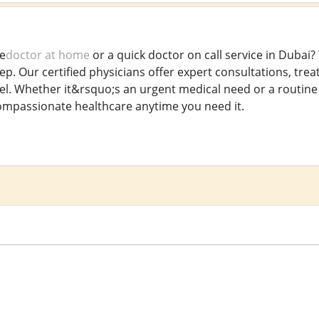
le
doctor at home
or a quick doctor on call service in Dubai
ep. Our certified physicians offer expert consultations, tre
tel. Whether it&rsquo;s an urgent medical need or a routine
ompassionate healthcare anytime you need it.