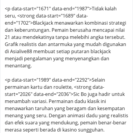
<p data-start="1671" data-end="1987">Tidak kalah
seru, <strong data-start="1689" data-
end="1702">Blackjack menawarkan kombinasi strategi
dan keberuntungan. Pemain berusaha mencapai nilai
21 atau mendekatinya tanpa melebihi angka tersebut.
Grafik realistis dan antarmuka yang mudah digunakan
di Asialive88 membuat setiap putaran blackjack
menjadi pengalaman yang menyenangkan dan
menantang.
<p data-start="1989" data-end="2292">Selain
permainan kartu dan roulette, <strong data-
start="2026" data-end="2036">Sic Bo juga hadir untuk
menambah variasi. Permainan dadu klasik ini
menawarkan taruhan yang beragam dan kesempatan
menang yang seru. Dengan animasi dadu yang realistis
dan efek suara yang mendukung, pemain benar-benar
merasa seperti berada di kasino sungguhan.