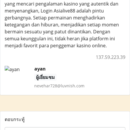
yang mencari pengalaman kasino yang autentik dan
menyenangkan, Login Asialive88 adalah pintu
gerbangnya. Setiap permainan menghadirkan
ketegangan dan hiburan, menjadikan setiap momen
bermain sesuatu yang patut dinantikan. Dengan
semua keunggulan ini, tidak heran jika platform ini
menjadi favorit para penggemar kasino online.
137.59.223.39
ayan
ผู้เยี่ยมชม
nevehar728@luvnish.com
ตอบกระทู้