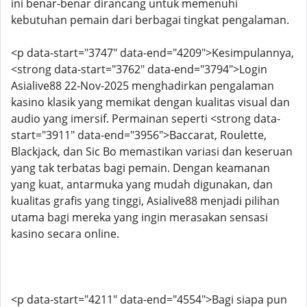
ini benar-benar dirancang untuk memenuhi
kebutuhan pemain dari berbagai tingkat pengalaman.
<p data-start="3747" data-end="4209">Kesimpulannya,
<strong data-start="3762" data-end="3794">Login
Asialive88 22-Nov-2025 menghadirkan pengalaman
kasino klasik yang memikat dengan kualitas visual dan
audio yang imersif. Permainan seperti <strong data-
start="3911" data-end="3956">Baccarat, Roulette,
Blackjack, dan Sic Bo memastikan variasi dan keseruan
yang tak terbatas bagi pemain. Dengan keamanan
yang kuat, antarmuka yang mudah digunakan, dan
kualitas grafis yang tinggi, Asialive88 menjadi pilihan
utama bagi mereka yang ingin merasakan sensasi
kasino secara online.
<p data-start="4211" data-end="4554">Bagi siapa pun