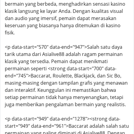
bermain yang berbeda, menghadirkan sensasi kasino
klasik langsung ke layar Anda. Dengan kualitas visual
dan audio yang imersif, pemain dapat merasakan
keseruan yang biasanya hanya ditemukan di kasino
fisik.
<p data-start="570" data-end="947">Salah satu daya
tarik utama dari Asialive88 adalah ragam permainan
klasik yang tersedia. Pemain dapat menikmati
permainan seperti <strong data-start="700" data-
end="745">Baccarat, Roulette, Blackjack, dan Sic Bo,
masing-masing dengan tampilan grafis yang menawan
dan interaktif. Keunggulan ini memastikan bahwa
setiap permainan tidak hanya menyenangkan, tetapi
juga memberikan pengalaman bermain yang realistis.
<p data-start="949" data-end="1278"><strong data-
start="949" data-end="961">Baccarat adalah salah satu
permainan yang paling diminati di Asialive88. Dengan