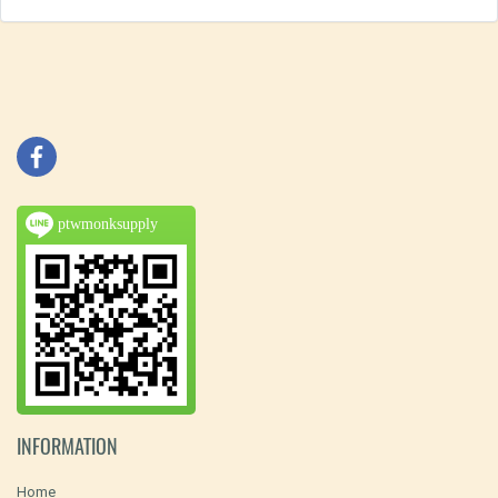
ptwmonksupply
INFORMATION
Home