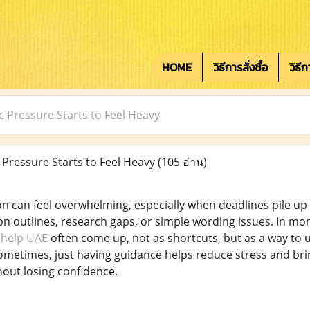
HOME
วิธีการสั่งซื้อ
วิธี
Pressure Starts to Feel Heavy
ressure Starts to Feel Heavy
(105 อ่าน)
ion can feel overwhelming, especially when deadlines pile u
n outlines, research gaps, or simple wording issues. In mo
 help UAE
often come up, not as shortcuts, but as a way to 
ometimes, just having guidance helps reduce stress and bri
hout losing confidence.