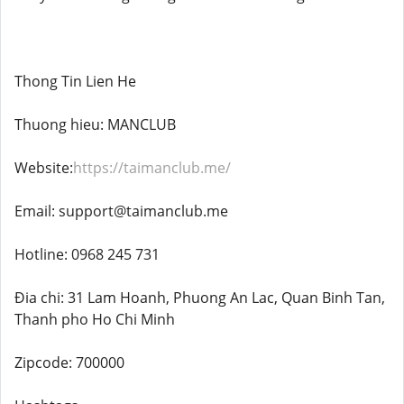
Thong Tin Lien He
Thuong hieu: MANCLUB
Website:
https://taimanclub.me/
Email: support@taimanclub.me
Hotline: 0968 245 731
Đia chi: 31 Lam Hoanh, Phuong An Lac, Quan Binh Tan,
Thanh pho Ho Chi Minh
Zipcode: 700000