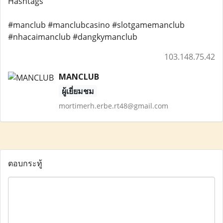
Hashtags
#manclub #manclubcasino #slotgamemanclub
#nhacaimanclub #dangkymanclub
103.148.75.42
MANCLUB
ผู้เยี่ยมชม
mortimerh.erbe.rt48@gmail.com
ตอบกระทู้