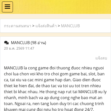
กระดานสนทนา
>
แจ้งส่งสินค้า
>
MANCLUB
MANCLUB
(98 อ่าน)
20 ม.ค. 2569 11:47
แจ้งลบ
MANCLUB la cong game đoi thuong đuoc nhieu nguoi
choi lua chon voi kho tro choi gom game bai, slot, ban
ca, tai xiu va cac mini game hap dan. Giao dien đuoc
thiet ke hien đai, de thao tac va toi uu tot tren nhieu
thiet bi khac nhau. He thong nap rut tai MANCLUB xu ly
nhanh, minh bach va ap dung cong nghe bao mat an
toan. Ngoai ra, nen tang luon duy tri cac chuong trinh
khuyen mai cung đoi ngu ho tro hoat đong 24/7.