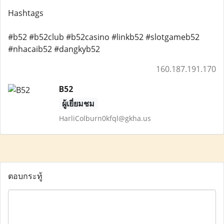
Hashtags
#b52 #b52club #b52casino #linkb52 #slotgameb52
#nhacaib52 #dangkyb52
160.187.191.170
B52
ผู้เยี่ยมชม
HarliColburn0kfql@gkha.us
ตอบกระทู้