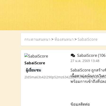
กระดานสนทนา
>
ห้องสนทนา
>
SabaiScore
SabaiScore
(106
27 ม.ค. 2569 13:48
SabaiScore
ผู้เยี่ยมชม
SabaiScore ถูกสร้างข
เนื้อหามุ่งเน้นการวิ
2ld5ma63s42i290p52mz63422dkfhzhofq2iq9@spbx
พร้อมการเข้าถึงที่ปล
ข้อมูลติดต่อ