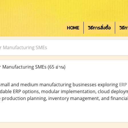
HOME
วิธีการสั่งซื้อ
วิธี
or Manufacturing SMEs
r Manufacturing SMEs
(65 อ่าน)
 small and medium manufacturing businesses exploring
ERP
ordable ERP options, modular implementation, cloud deplo
production planning, inventory management, and financial