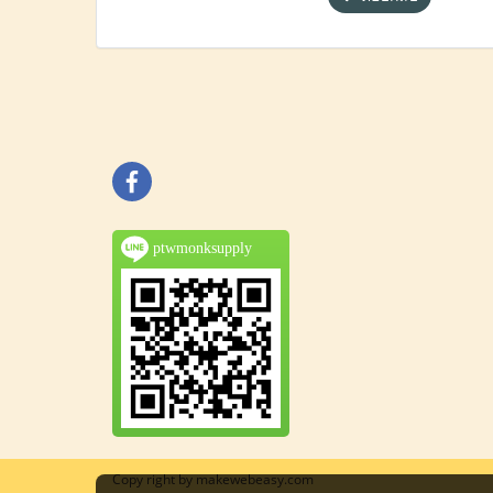
ptwmonksupply
Copy right by makewebeasy.com